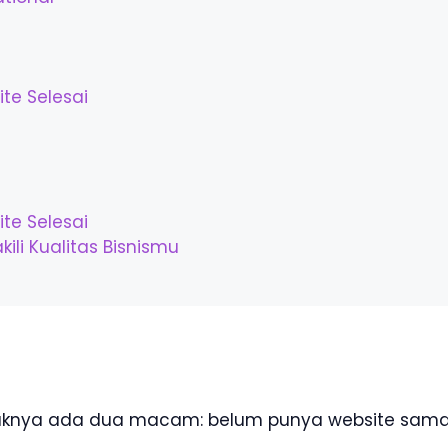
te Selesai
te Selesai
li Kualitas Bisnismu
idaknya ada dua macam: belum punya website sama