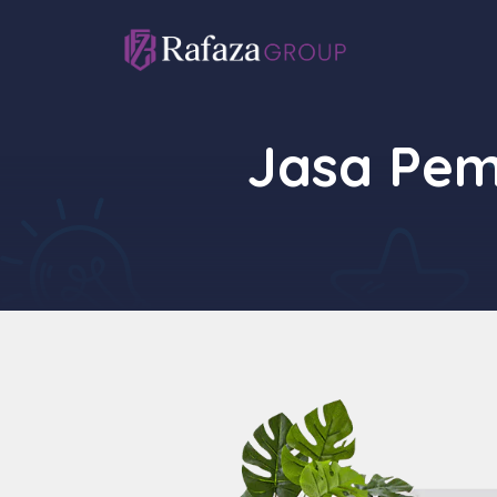
Langsung
ke
isi
Jasa Pem