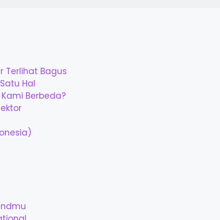
 Terlihat Bagus
Satu Hal
 Kami Berbeda?
ektor
donesia)
randmu
ational