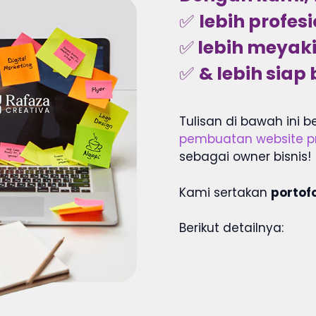
✅
lebih profesi
✅
lebih meyak
✅
& lebih sia
Tulisan di bawah ini b
pembuatan website pr
sebagai owner bisnis!
Kami sertakan
portof
Berikut detailnya: