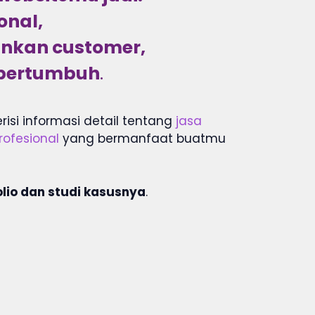
onal,
inkan customer,
p bertumbuh
.
erisi informasi detail tentang
jasa
ofesional
yang bermanfaat buatmu
olio dan studi kasusnya
.