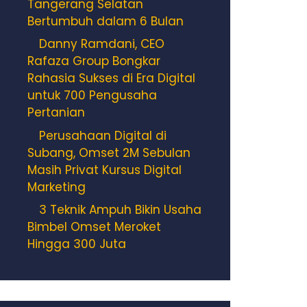
Tangerang Selatan
Bertumbuh dalam 6 Bulan
Danny Ramdani, CEO
Rafaza Group Bongkar
Rahasia Sukses di Era Digital
untuk 700 Pengusaha
Pertanian
Perusahaan Digital di
Subang, Omset 2M Sebulan
Masih Privat Kursus Digital
Marketing
3 Teknik Ampuh Bikin Usaha
Bimbel Omset Meroket
Hingga 300 Juta