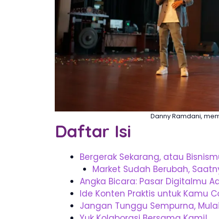
Danny Ramdani, memb
Daftar Isi
Bergerak Sekarang, atau Bisnism
Market Sudah Berubah, Saatn
Angka Bicara: Pasar Digitalmu Ad
Ide Konten Praktis untuk Kamu 
Jangan Tunggu Sempurna, Mulai d
Yuk Kolaborasi Bersama Kami!